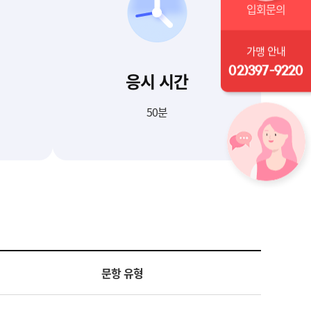
입회문의
가맹 안내
02)397-9220
응시 시간
50분
문항 유형