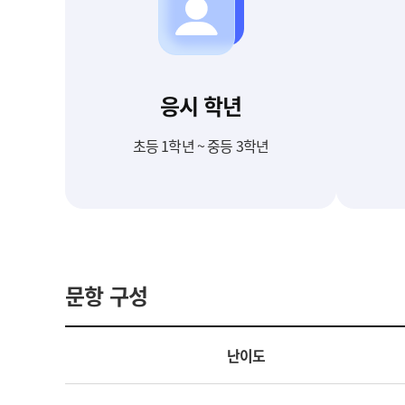
응시 학년
초등 1학년 ~ 중등 3학년
문항 구성
난이도