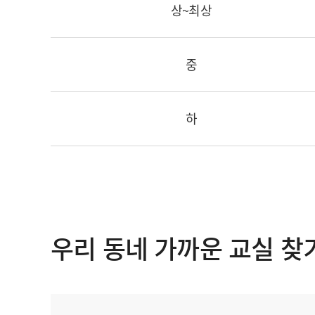
상~최상
중
하
우리 동네 가까운 교실 찾