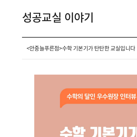
성공교실 이야기
<안중늘푸른점>수학 기본기가 탄탄한 교실입니다